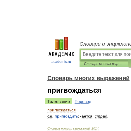
Словари и энциклоп
academic.ru
Словарь многих выражений
Словарь многих выражений
пригвождаться
Толкование
Перевод
пригвождаться
см
.
пригвоздить
; -
а́ется
;
страд
.
Словарь
многих
выражений
.
2014
.