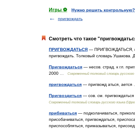
Игры ⚽
Нужно решить контрольную?
пригвождать
Смотреть что такое "пригвождаться
ПРИГВОЖДАТЬСЯ
— ПРИГВОЖДАТЬСЯ, приг
пригвождать. Толковый словарь Ушакова.
Пригвождаться
— несов. страд. к гл. при
2000 …
Современный толковый словарь русского
пригвождаться
— пригвожд аться, аетс
Пригвоздиться
— сов. см. пригвождатьс
Современный толковый словарь русского языка Ефр
прибиваться
— подколачиваться, приколач
присобачиваться, пригвождаться, приспоса
приспособляться, примазываться, присо