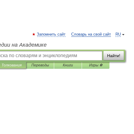
Запомнить сайт
Словарь на свой сайт
RU
едии на Академике
Найти!
Толкования
Переводы
Книги
Игры ⚽