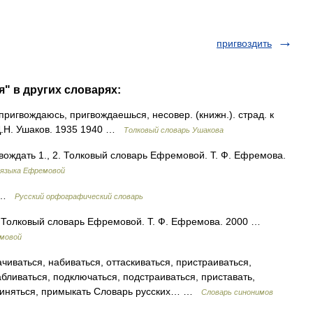
пригвоздить
" в других словарях:
вождаюсь, пригвождаешься, несовер. (книжн.). страд. к
 Д.Н. Ушаков. 1935 1940 …
Толковый словарь Ушакова
гвождать 1., 2. Толковый словарь Ефремовой. Т. Ф. Ефремова.
 языка Ефремовой
я …
Русский орфографический словарь
я Толковый словарь Ефремовой. Т. Ф. Ефремова. 2000 …
емовой
иваться, набиваться, оттаскиваться, пристраиваться,
бливаться, подключаться, подстраиваться, приставать,
единяться, примыкать Словарь русских… …
Словарь синонимов