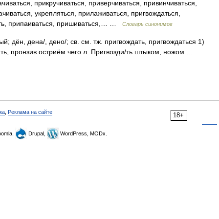
чиваться, прикручиваться, приверчиваться, привинчиваться,
чиваться, укрепляться, прилаживаться, пригвождаться,
ать, припаиваться, пришиваться,… …
Словарь синонимов
й; дён, дена/, дено/; св. см. тж. пригвождать, пригвождаться 1)
ать, пронзив остриём чего л. Пригвозди/ть штыком, ножом …
ка
,
Реклама на сайте
18+
omla,
Drupal,
WordPress, MODx.