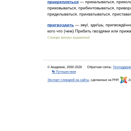
прикрепляться
— прикалываться, прикола
приковываться, прибинтовываться, привора
приделываться, прихватываться, пристав
пригвоздить
— зжу/, зди/шь; пригвождённы
кого что (чем) Прибить гвоздями или приж
Словарь многих выражений
© Академик, 2000-2026
Обратная связь:
Техподдерж
👣 Путешествия
Экспорт словарей на сайты
, сделанные на PHP,
Jo